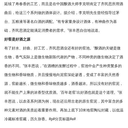
延续了寿春香的工艺，而且是在中国酿酒大师李克明肯定了齐民思所用酒
曲后，给这三个系列做的酒体设计。据介绍，李克明先生曾经指导过茅
台、五粮液等著名白酒的调配。“有专家量身设计酒体，有神曲作为基
础，齐民思酒定能满足消费者的需求。”张丰恩自信地说道。
好窖是好酒之源
有了好水、好曲、好工艺，齐民思酒业还有好的窖池。“酿酒的关键是微
生物，香气实际上是微生物新陈代谢的产物，不同种类的微生物决定了酒
香的不同。”张丰恩说，“在酒糟的发酵过程中，窖池中会产生种类繁多的
微生物和香味物质，并且慢慢地向泥窖深处渗透，变成了丰富的天然香
源，窖龄越长，微生物和香味物质越多，酒香越浓。所以没有好的窖泥，
就不能生产上乘的浓香型优质酒。‘百年老窖’出好酒也就是这个道理。”张
丰恩说，以农圣系列酒为例，现在还沿用古老的原生窖泥，其中富含的多
种元素对酒的美质起着重要作用。再加上底下10米地窖陶坛封藏，以低温
冷藏标准窖藏，历久弥香。#p#分页标题#e#