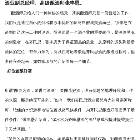
酒业副总经理、高级酿酒师张丰恩。
“酿酒师总给人们一种神秘的感觉，其实酿酒师只是一份普通的工作，
我们只是通过自己的付出将原本优质的原材料酿成美酒而已。”张丰恩在
谈到自己这份工作时说道。酿酒师是一个酒企业的重要岗位，是酒体灵魂
的创造者，在齐民思，张丰恩为了保证酒品的质量，从原料的源头到最后
酒体的定位，都亲力亲为，所以在与记者谈起齐民思酒的酿造过程时，他
变得兴奋起来，如数家珍般的介绍着每一个细节。
好位置酿好酒
所谓“酿泉为酒，泉香而酒洌”，要酿造好酒，没有优越的地理环境和上佳
的水源，那是绝无可能的。“如今，我们齐民思酒业紧邻寿光的母亲河弥
河，绝佳的水资源和地理位置以及气候条件，为齐民思酿造好酒提供了最
佳条件。”张丰恩介绍道，“弥河水为齐民思酒的酒品形成和提味提香提供
了天然基因。
”
“优质的水源是酿酒的根本，如果再利用高科技测试仪器，对酿酒用水进