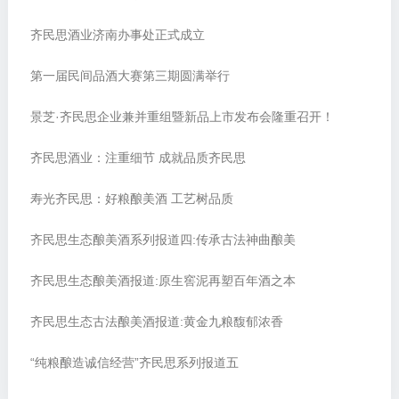
齐民思酒业济南办事处正式成立
第一届民间品酒大赛第三期圆满举行
景芝·齐民思企业兼并重组暨新品上市发布会隆重召开！
齐民思酒业：注重细节 成就品质齐民思
寿光齐民思：好粮酿美酒 工艺树品质
齐民思生态酿美酒系列报道四:传承古法神曲酿美
齐民思生态酿美酒报道:原生窖泥再塑百年酒之本
齐民思生态古法酿美酒报道:黄金九粮馥郁浓香
“纯粮酿造诚信经营”齐民思系列报道五