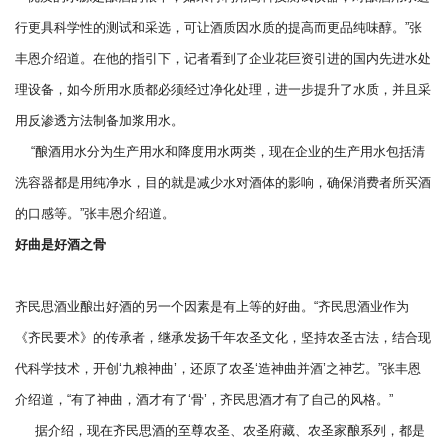
行更具科学性的测试和采选，可让酒质因水质的提高而更品纯味醇。”张
丰恩介绍道。在他的指引下，记者看到了企业花巨资引进的国内先进水处
理设备，如今所用水质都必须经过净化处理，进一步提升了水质，并且采
用反渗透方法制备加浆用水。
“酿酒用水分为生产用水和降度用水两类，现在企业的生产用水包括清
洗容器都是用纯净水，目的就是减少水对酒体的影响，确保消费者所买酒
的口感等。”张丰恩介绍道。
好曲是好酒之骨
齐民思酒业酿出好酒的另一个因素是有上等的好曲。“齐民思酒业作为
《齐民要术》的传承者，继承发扬千年农圣文化，坚持农圣古法，结合现
代科学技术，开创‘九粮神曲’，还原了农圣‘造神曲并酒’之神艺。”张丰恩
介绍道，“有了神曲，酒才有了‘骨’，齐民思酒才有了自己的风格。”
据介绍，现在齐民思酒的至尊农圣、农圣府藏、农圣家酿系列，都是