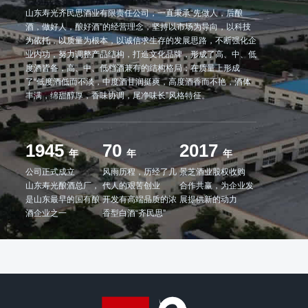
山东寿光齐民思酒业有限责任公司，一直秉承“先做人，后酿
酒，做好人，酿好酒”的经营理念，坚持以市场为导向，以科技
为依托，以质量为根本，以诚信求生存的发展思路，不断强化企
业内功，努力调整产品结构，打造文化品牌，形成了高、中、低
度酒皆备，高、中、低档酒兼有的结构格局；在质量上形成
了“低度酒低而不淡，中度酒甘润挺爽，高度酒香而不艳，酒体
丰满，绵甜醇厚，香味协调，尾净味长”风格特征。
1945
70
2017
年
年
年
公司正式成立
风雨历程，历经了几
景芝酒业股权收购
山东寿光酿酒总厂，
代人的艰苦创业
合作共赢，为企业发
是山东最早的国有酿
开发有高端品质的浓
展提供新的动力
酒企业之一
香型白酒“齐民思”