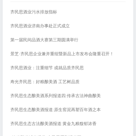
齐民思酒业污水排放指标
齐民思酒业济南办事处正式成立
第一届民间品酒大赛第三期圆满举行
景芝·齐民思企业兼并重组暨新品上市发布会隆重召开！
齐民思酒业：注重细节 成就品质齐民思
寿光齐民思：好粮酿美酒 工艺树品质
齐民思生态酿美酒系列报道四:传承古法神曲酿美
齐民思生态酿美酒报道:原生窖泥再塑百年酒之本
齐民思生态古法酿美酒报道:黄金九粮馥郁浓香