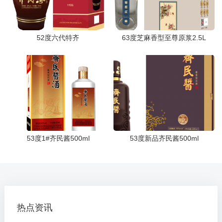
52度六代特齐
63度芝麻香型至尊原浆2.5L
53度1#齐民酱500ml
53度新品齐民酱500ml
热点资讯