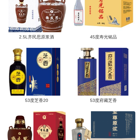
2.5L齐民思原浆酒
45度寿光铭品
53度芝香20
53度府藏芝香